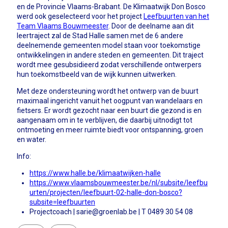
en de Provincie Vlaams-Brabant. De Klimaatwijk Don Bosco
werd ook geselecteerd voor het project
Leefbuurten van het
Team Vlaams Bouwmeester
. Door de deelname aan dit
leertraject zal de Stad Halle samen met de 6 andere
deelnemende gemeenten model staan voor toekomstige
ontwikkelingen in andere steden en gemeenten. Dit traject
wordt mee gesubsidieerd zodat verschillende ontwerpers
hun toekomstbeeld van de wijk kunnen uitwerken.
Met deze ondersteuning wordt het ontwerp van de buurt
maximaal ingericht vanuit het oogpunt van wandelaars en
fietsers. Er wordt gezocht naar een buurt die gezond is en
aangenaam om in te verblijven, die daarbij uitnodigt tot
ontmoeting en meer ruimte biedt voor ontspanning, groen
en water.
Info:
https://www.halle.be/klimaatwijken-halle
https://www.vlaamsbouwmeester.be/nl/subsite/leefbu
urten/projecten/leefbuurt-02-halle-don-bosco?
subsite=leefbuurten
Projectcoach |
sarie@groenlab.be
| T 0489 30 54 08