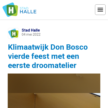
Menu
Stad Halle
04 mei 2022
Klimaatwijk Don Bosco
vierde feest met een
eerste droomatelier