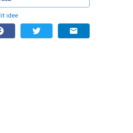
it idee
mail