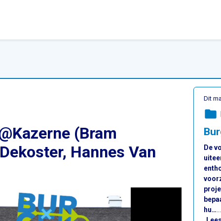
Dit ma
folder
 @Kazerne (Bram
Bur
 Dekoster, Hannes Van
De v
uite
entho
voorz
proje
bepaa
hu…
…
Lee