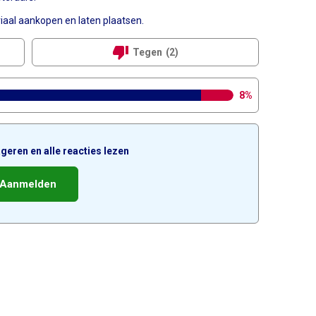
aal aankopen en laten plaatsen.
thumb_down
Tegen
(2)
8%
geren en alle reacties lezen
Aanmelden