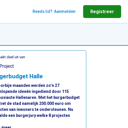
Registreer
Reeds lid?
Aanmelden
akt deel uit van
Project
gerbudget Halle
oorbije maanden werden zo’n 27
enlopende ideeën ingediend door 115
usiaste Hallenaren. Met het burgerbudget
iet de stad namelijk 200.000 euro om
cten van inwoners te ondersteunen. Nu
lde een burgerjury welke 8 projecten
: Burgerbudget Halle
s meer