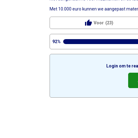
Met 10.000 euro kunnen we aangepast materi
thumb_up
Voor
(23)
92%
Login om te rea