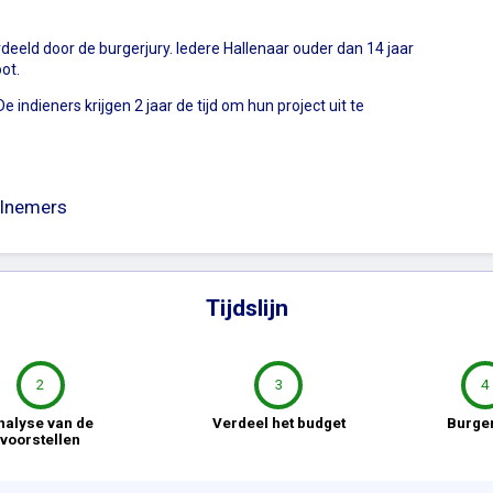
eeld door de burgerjury. Iedere Hallenaar ouder dan 14 jaar
oot.
indieners krijgen 2 jaar de tijd om hun project uit te
lnemers
Tijdslijn
2
3
4
nalyse van de
Verdeel het budget
Burger
voorstellen