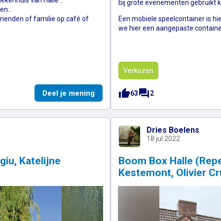
ekenhuis van Halle ..
bij grote evenementen gebruikt 
n...
ienden of familie op café of
Een mobiele speelcontainer is hi
we hier een aangepaste containe
Verkozen
thumb_up
forum
Toegankelijk Halle (Sanne Ghuys, M
Deel je mening
63
2
Dries Boelens
18 jul 2022
iu, Katelijne
Boom Box Halle (Repe
Kestemont, Olivier C