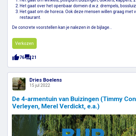
Het gaat om winkels, postpunt Buizingen, dokters, kappers, zi
Het gaat over het openbaar domein d.w.z. drempels, bossluize
Het gaat om de horeca. Ook deze mensen willen graag met vr
restaurant.
De concrete voorstellen kan je nalezen in de bijlage…
Verkozen
thumb_up
forum
76
21
Dries Boelens
15 jul 2022
De 4-armentuin van Buizingen (Timmy Cong
Verleyen, Merel Verdickt, e.a.)