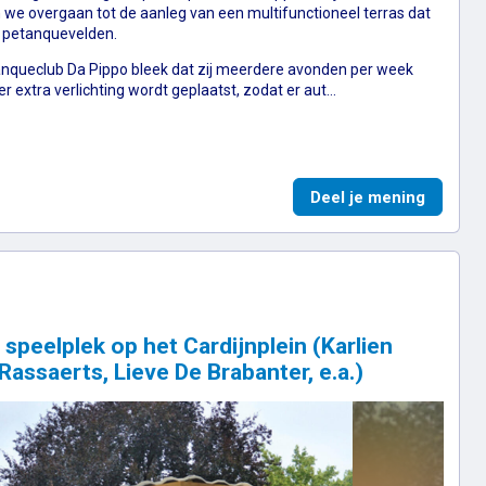
 we overgaan tot de aanleg van een multifunctioneel terras dat
e petanquevelden.
nqueclub Da Pippo bleek dat zij meerdere avonden per week
r extra verlichting wordt geplaatst, zodat er aut…
 Vetsuypens, Arthur Dekoster, Hannes Van Gansen)
Aanleg 
Deel je mening
speelplek op het Cardijnplein (Karlien
Rassaerts, Lieve De Brabanter, e.a.)