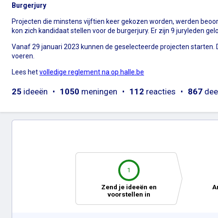
Burgerjury
Projecten die minstens vijftien keer gekozen worden, werden beoord
kon zich kandidaat stellen voor de burgerjury. Er zijn 9 juryleden gel
Vanaf 29 januari 2023 kunnen de geselecteerde projecten starten. De 
voeren.
Lees het
volledige reglement na op halle.be
25
ideeën
1050
meningen
112
reacties
867
dee
1
Zend je ideeën en
A
voorstellen in