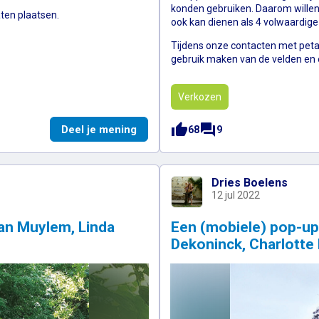
konden gebruiken. Daarom willen
ten plaatsen.
ook kan dienen als 4 volwaardig
Tijdens onze contacten met peta
gebruik maken van de velden en e
Verkozen
thumb_up
forum
Hallow geen echow @Kazerne (Bram
Deel je mening
68
9
Dries Boelens
12 jul 2022
Van Muylem, Linda
Een (mobiele) pop-up 
Dekoninck, Charlotte 