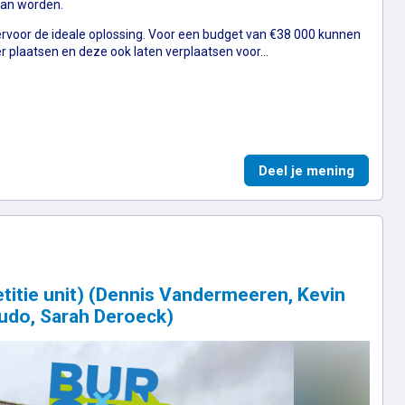
kan worden.
ervoor de ideale oplossing. Voor een budget van €38 000 kunnen
r plaatsen en deze ook laten verplaatsen voor…
irella Van Muylem, Linda Weemaels, Paul Van Muylem)
Een (mo
Deel je mening
titie unit) (Dennis Vandermeeren, Kevin
rudo, Sarah Deroeck)